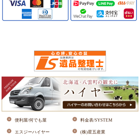
便利屋/何でも屋
料金表/SYSTEM
エスジーハイヤー
(株)星五産業